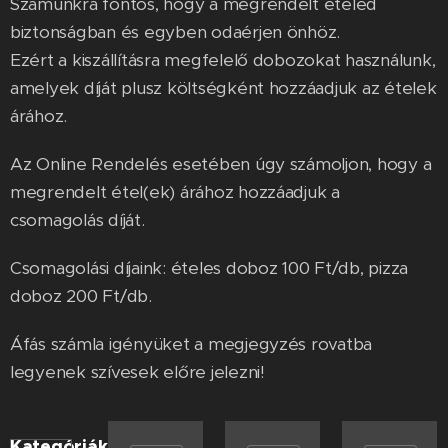
Számunkra fontos, hogy a megrendelt ételed
biztonságban és egyben odaérjen önhöz.
Ezért a kiszállításra megfelelő dobozokat használunk,
amelyek díját plusz költségként hozzáadjuk az ételek
árához.
Az Online Rendelés esetében úgy számoljon, hogy a
megrendelt étel(ek) árához hozzáadjuk a
csomagolás díját.
Csomagolási díjaink: ételes doboz 100 Ft/db, pizza
doboz 200 Ft/db.
Áfás számla igényüket a megjegyzés rovatba
legyenek szívesek előre jelezni!
Kategóriák