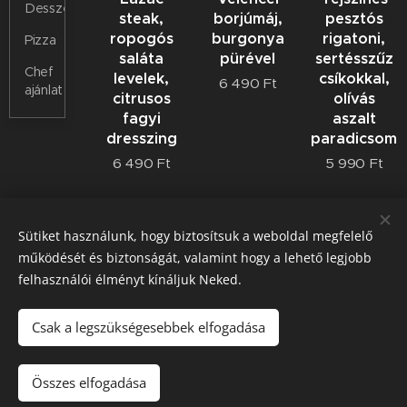
Desszertek
steak,
borjúmáj,
pesztós
ropogós
burgonya
rigatoni,
Pizza
saláta
pürével
sertésszűz
Chef
levelek,
csíkokkal,
6 490
Ft
ajánlat
citrusos
olívás
fagyi
aszalt
dresszing
paradicsomm
6 490
Ft
5 990
Ft
Sütiket használunk, hogy biztosítsuk a weboldal megfelelő
működését és biztonságát, valamint hogy a lehető legjobb
felhasználói élményt kínáljuk Neked.
Hideg
Calamarata
Papfojtó
Csak a legszükségesebbek elfogadása
málnakrémleves
tészta,
tészta,
mascarpone,
mascarpone,
2 990
Ft
pagoda
kakukkfüves
Összes elfogadása
karfiol, dió,
rókagomba,