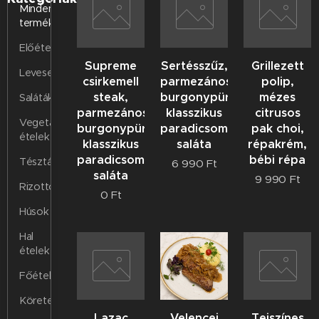
Minden
termék
Előételek
Supreme
Sertésszűz,
Grillezett
Levesek
csirkemell
parmezános
polip,
steak,
burgonypüré,
mézes
Saláták
parmezános
klasszikus
citrusos
Vegetáriánus
burgonypüré,
paradicsom
pak choi,
ételek
klasszikus
saláta
répakrém,
paradicsom
bébi répa
Tészták
6 990
Ft
saláta
9 990
Ft
Rizottók
0
Ft
Húsok
Hal
ételek
Főételek
Köretek
Lazac
Velencei
Tejszínes