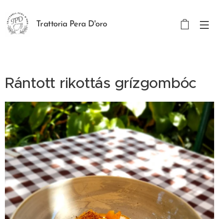
Trattoria Pera D'oro
Rántott rikottás grízgombóc