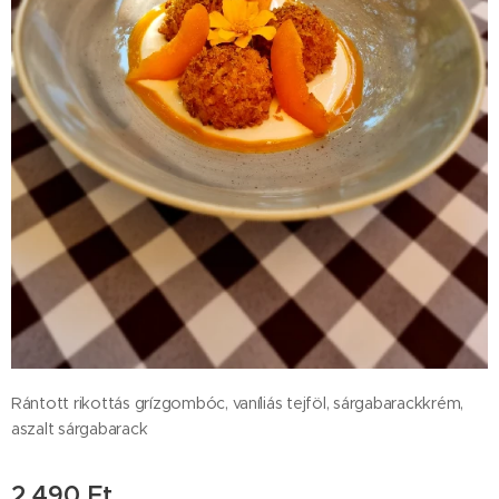
Rántott rikottás grízgombóc, vaníliás tejföl, sárgabarackkrém,
aszalt sárgabarack
2 490
Ft