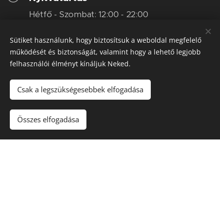
Hétfő - Szombat: 12:00 - 22:00
Vasárnap: 12:00-21:00
Sütiket használunk, hogy biztosítsuk a weboldal megfelelő
+36-26 777 189
működését és biztonságát, valamint hogy a lehető legjobb
felhasználói élményt kínáljuk Neked.
trattoriabudakalasz@gmail.com
Csak a legszükségesebbek elfogadása
Összes elfogadása
— Fizetési lehetőségek —