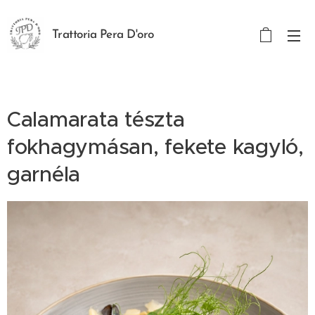
Trattoria Pera D'oro
Calamarata tészta
fokhagymásan, fekete kagyló,
garnéla