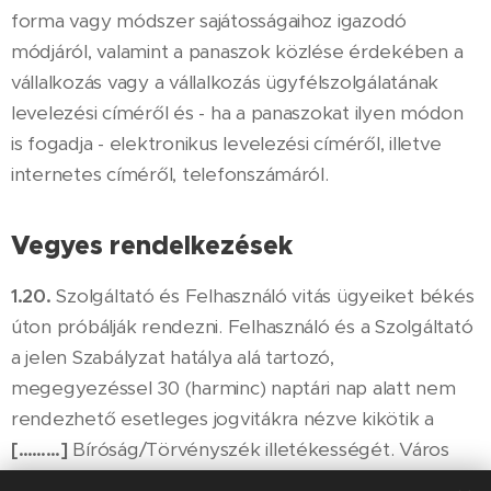
forma vagy módszer sajátosságaihoz igazodó
módjáról, valamint a panaszok közlése érdekében a
vállalkozás vagy a vállalkozás ügyfélszolgálatának
levelezési címéről és - ha a panaszokat ilyen módon
is fogadja - elektronikus levelezési címéről, illetve
internetes címéről, telefonszámáról.
Vegyes rendelkezések
1.20.
Szolgáltató és Felhasználó vitás ügyeiket békés
úton próbálják rendezni. Felhasználó és a Szolgáltató
a jelen Szabályzat hatálya alá tartozó,
megegyezéssel 30 (harminc) naptári nap alatt nem
rendezhető esetleges jogvitákra nézve kikötik a
[………]
Bíróság/Törvényszék illetékességét. Város
[………]
, 2018.
[………]
.hó
[………]
nap