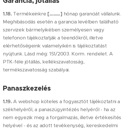
Garancia, jótállás
1.18.
Termékeinkre
[………]
hónap garanciát vállalunk.
Meghibásodás esetén a garancia levélben található
szervizek bármelyikében személyesen vagy
telefonon tájékoztatják a teendőkről, illetve
elérhetőségeink valamelyikén is tájékoztatást
nyújtunk. Lásd még: 151/2003. Korm. rendelet. A
PTK-féle jótállás, kellékszavatosság,
termékszavatosság szabályai.
Panaszkezelés
1.19.
A webshop köteles a fogyasztót tájékoztatni a
székhelyéről, a panaszügyintézés helyéről - ha az
nem egyezik meg a forgalmazás, illetve értékesítés
helyével - és az adott tevékenység, kereskedelmi