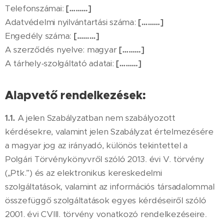
Telefonszámai:
[………]
Adatvédelmi nyilvántartási száma:
[………]
Engedély száma:
[………]
A szerződés nyelve: magyar
[………]
A tárhely-szolgáltató adatai:
[………]
Alapvető rendelkezések:
1.1.
A jelen Szabályzatban nem szabályozott
kérdésekre, valamint jelen Szabályzat értelmezésére
a magyar jog az irányadó, különös tekintettel a
Polgári Törvénykönyvről szóló 2013. évi V. törvény
(„Ptk.”) és az elektronikus kereskedelmi
szolgáltatások, valamint az információs társadalommal
összefüggő szolgáltatások egyes kérdéseiről szóló
2001. évi CVIII. törvény vonatkozó rendelkezéseire.