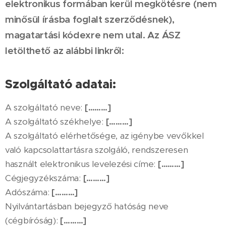
elektronikus formában kerül megkötésre (nem
minősül írásba foglalt szerződésnek),
magatartási kódexre nem utal. Az ÁSZ
letölthető az alábbi linkről:
Szolgáltató adatai:
A szolgáltató neve:
[………]
A szolgáltató székhelye:
[………]
A szolgáltató elérhetősége, az igénybe vevőkkel
való kapcsolattartásra szolgáló, rendszeresen
használt elektronikus levelezési címe:
[………]
Cégjegyzékszáma:
[………]
Adószáma:
[………]
Nyilvántartásban bejegyző hatóság neve
(cégbíróság):
[………]