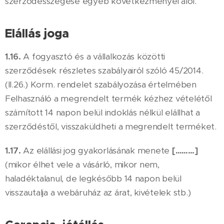
szerződésszegése egyéb következményei alól.
Elállás joga
1.16.
A fogyasztó és a vállalkozás közötti
szerződések részletes szabályairól szóló 45/2014.
(II.26.) Korm. rendelet szabályozása értelmében
Felhasználó a megrendelt termék kézhez vételétől
számított 14 napon belül indoklás nélkül elállhat a
szerződéstől, visszaküldheti a megrendelt terméket.
1.17.
Az elállási jog gyakorlásának menete
[………]
(mikor élhet vele a vásárló, mikor nem,
haladéktalanul, de legkésőbb 14 napon belül
visszautalja a webáruház az árat, kivételek stb.)