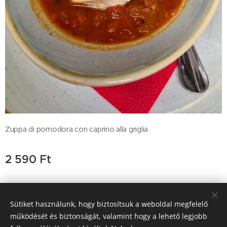
Zuppa di pomodora con caprino alla griglia
2 590
Ft
Sütiket használunk, hogy biztosítsuk a weboldal megfelelő
Trattoria Pera D'oro, 2011 Budakalász , Budai út 47, +36-26-
működését és biztonságát, valamint hogy a lehető legjobb
777-189