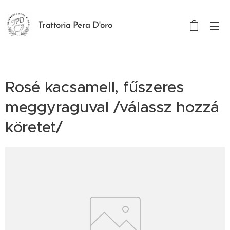
Trattoria Pera D'oro
Rosé kacsamell, fűszeres
meggyraguval /válassz hozzá
köretet/