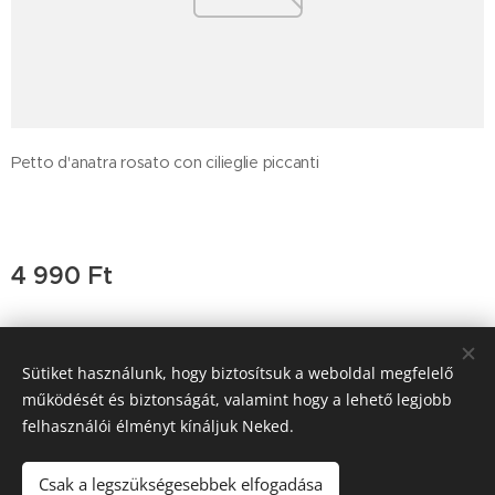
Petto d'anatra rosato con cilieglie piccanti
4 990
Ft
Sütiket használunk, hogy biztosítsuk a weboldal megfelelő
Trattoria Pera D'oro, 2011 Budakalász , Budai út 47, +36-26-
működését és biztonságát, valamint hogy a lehető legjobb
777-189
felhasználói élményt kínáljuk Neked.
SGM Vendéglátó Kft a.sz. 25543458-2-13
Sütik
Csak a legszükségesebbek elfogadása