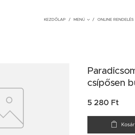
KEZDŐLAP
MENÜ
ONLINE RENDELÉS
Paradicsom
csípősen b
5 280
Ft
Kosár