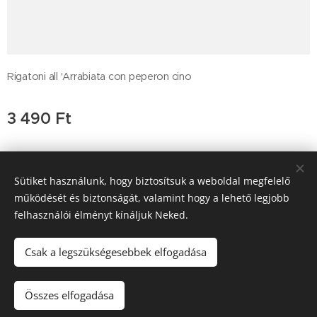
Rigatoni all 'Arrabiata con peperon cino
3 490
Ft
Sütiket használunk, hogy biztosítsuk a weboldal megfelelő
Trattoria Pera D'oro, 2011 Budakalász , Budai út 47, +36-26-
működését és biztonságát, valamint hogy a lehető legjobb
777-189
felhasználói élményt kínáljuk Neked.
SGM Vendéglátó Kft a.sz. 25543458-2-13
Sütik
Csak a legszükségesebbek elfogadása
Kosárba
Összes elfogadása