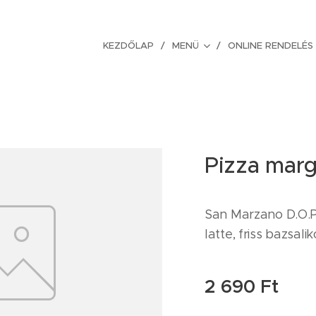
KEZDŐLAP
MENÜ
ONLINE RENDELÉS
Pizza marg
San Marzano D.O.P.
latte, friss bazsal
2 690
Ft