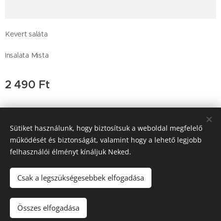
Keve rt saláta
Insalata Mista
2 490
Ft
Sütiket használunk, hogy biztosítsuk a weboldal megfelelő
Trattoria Pera D'oro, 2011 Budakalász , Budai út 47, +36-26-
működését és biztonságát, valamint hogy a lehető legjobb
777-189
felhasználói élményt kínáljuk Neked.
SGM Vendéglátó Kft a.sz. 25543458-2-13
Sütik
Csak a legszükségesebbek elfogadása
Kosárba
Összes elfogadása