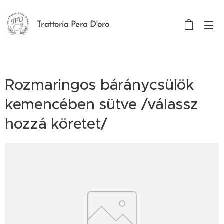
Trattoria Pera D'oro
Rozmaringos báránycsülök
kemencében sütve /válassz
hozzá köretet/