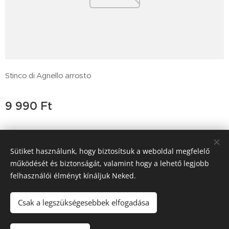
Stinco di Agnello arrosto
9 990
Ft
Sütiket használunk, hogy biztosítsuk a weboldal megfelelő
Trattoria Pera D'oro, 2011 Budakalász , Budai út 47, +36-26-
működését és biztonságát, valamint hogy a lehető legjobb
777-189
felhasználói élményt kínáljuk Neked.
SGM Vendéglátó Kft a.sz. 25543458-2-13
Sütik
Csak a legszükségesebbek elfogadása