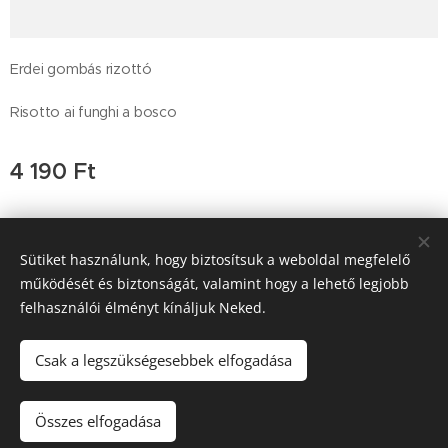
Erdei gombás rizottó
Risotto ai funghi a bosco
4 190
Ft
Sütiket használunk, hogy biztosítsuk a weboldal megfelelő
Trattoria Pera D'oro, 2011 Budakalász , Budai út 47, +36-26-
működését és biztonságát, valamint hogy a lehető legjobb
777-189
felhasználói élményt kínáljuk Neked.
SGM Vendéglátó Kft a.sz. 25543458-2-13
Sütik
Csak a legszükségesebbek elfogadása
Kosárba
Összes elfogadása