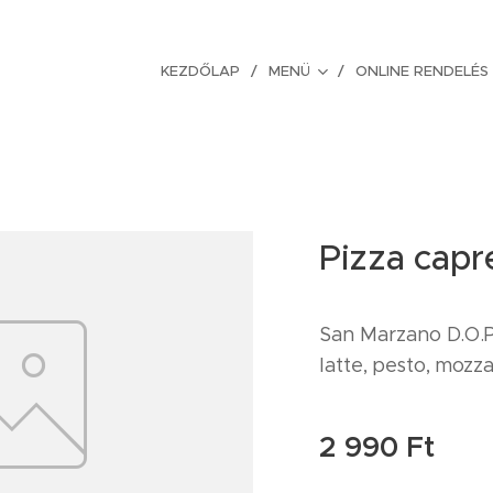
KEZDŐLAP
MENÜ
ONLINE RENDELÉS
Pizza capr
San Marzano D.O.P.
latte, pesto, mozz
2 990
Ft