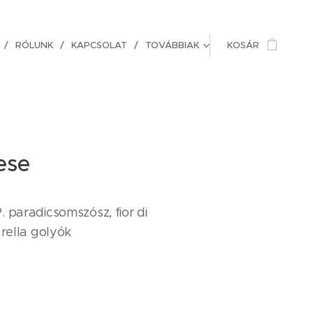
RÓLUNK
KAPCSOLAT
TOVÁBBIAK
KOSÁR
ese
 paradicsomszósz, fior di
arella golyók