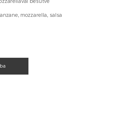
zzarellával besütve
lanzane, mozzarella, salsa
ba