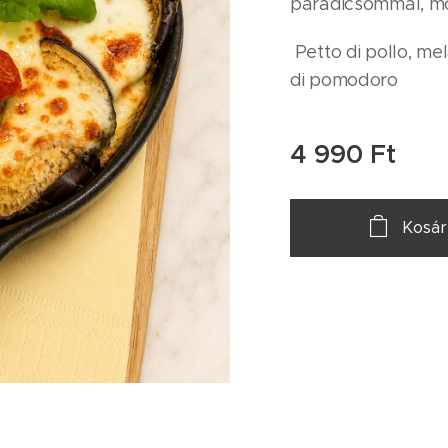
paradicsommal, mo
Petto di pollo, me
di pomodoro
4 990
Ft
Kosár