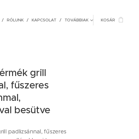
RÓLUNK
KAPCSOLAT
TOVÁBBIAK
KOSÁR
érmék grill
l, fűszeres
mmal,
val besütve
ill padlizsánnal, fűszeres