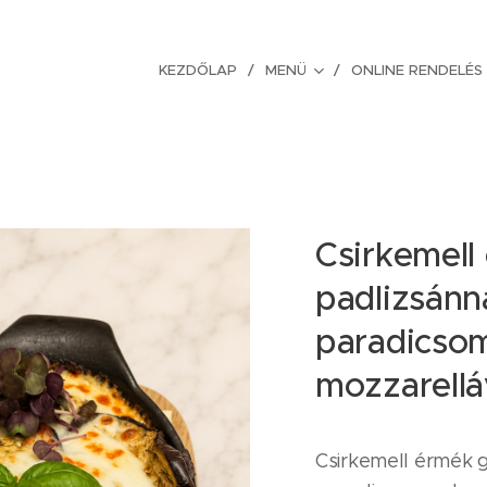
KEZDŐLAP
MENÜ
ONLINE RENDELÉS
Csirkemell 
padlizsánna
paradicso
mozzarellá
Csirkemell érmék gr