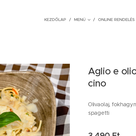
KEZDŐLAP
MENÜ
ONLINE RENDELÉS
Aglio e ol
cino
Olivaolaj, fokhagym
spagetti
3 490
Ft